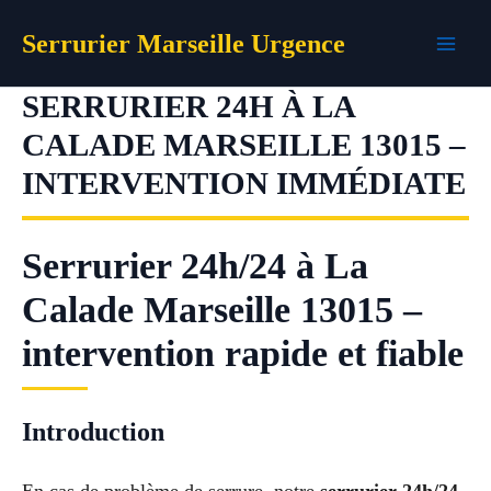
Aller
Serrurier Marseille Urgence
au
contenu
SERRURIER 24H À LA
CALADE MARSEILLE 13015 –
INTERVENTION IMMÉDIATE
Serrurier 24h/24 à La
Calade Marseille 13015 –
intervention rapide et fiable
Introduction
En cas de problème de serrure, notre
serrurier 24h/24