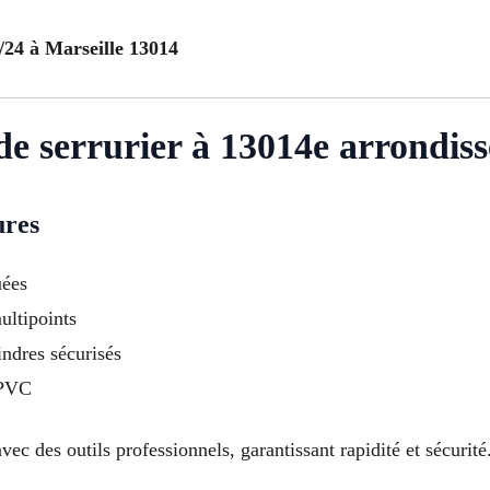
/24 à Marseille 13014
 de serrurier à 13014e arrondis
ures
uées
ultipoints
indres sécurisés
 PVC
ec des outils professionnels, garantissant rapidité et sécurité