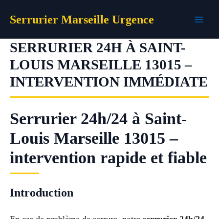
Aller
Serrurier Marseille Urgence
au
contenu
SERRURIER 24H À SAINT-
LOUIS MARSEILLE 13015 –
INTERVENTION IMMÉDIATE
Serrurier 24h/24 à Saint-
Louis Marseille 13015 –
intervention rapide et fiable
Introduction
En cas de problème de serrure, notre
serrurier 24h/24