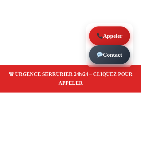
Appeler
Contact
À propos – Serrurier Marseille
Artisan serrurier à La Blancarde Marseille (13004)