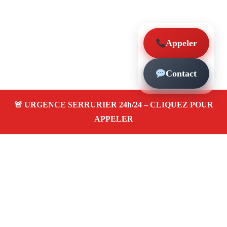
Appeler
Contact
À propos – Serrurier Marseille
Artisan serrurier à Les Chartreux Marseille (13004)
SOS serrurerie pas cher, urgence 24/24, ouverture de