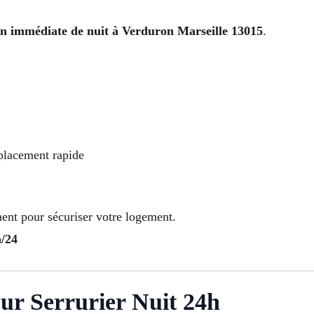
on immédiate de nuit à Verduron Marseille 13015
.
mplacement rapide
ent pour sécuriser votre logement.
h/24
ur Serrurier Nuit 24h