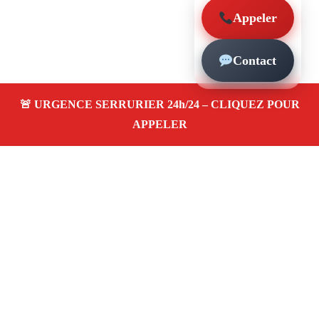
Appeler
Contact
À propos – Serrurier Marseille
Artisan serrurier à Notre-Dame Du Mont Marseille
(13006)
SOS serrurerie pas cher, urgence 24/24,
ouverture de porte, installations, changement et
remplacement de serrure. Entreprise honnête et agréée