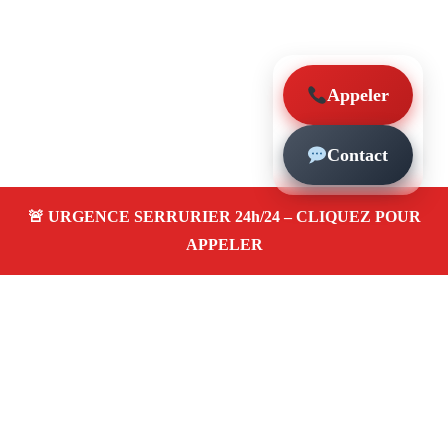
Appeler
Contact
À propos – Serrurier Marseille
Artisan serrurier à Le Pharo Marseille (13007)
SOS
serrurerie pas cher, urgence 24/24, ouverture de porte,