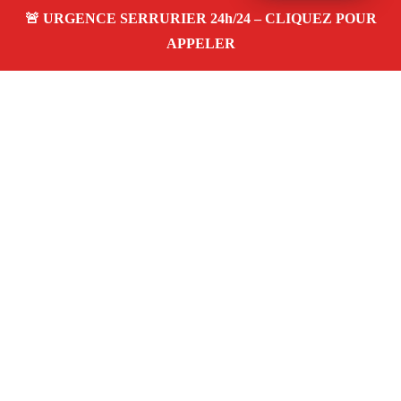
À propos – Serrurier Marseille
Artisan serrurier à Montredon Marseille (13008)
SOS
serrurerie pas cher, urgence 24/24, ouverture de porte,
installations, changement et remplacement de serrure.
Entreprise honnête et agréée assurance
Adresse : Montredon 13008 Marseille
06 28 31 86 20