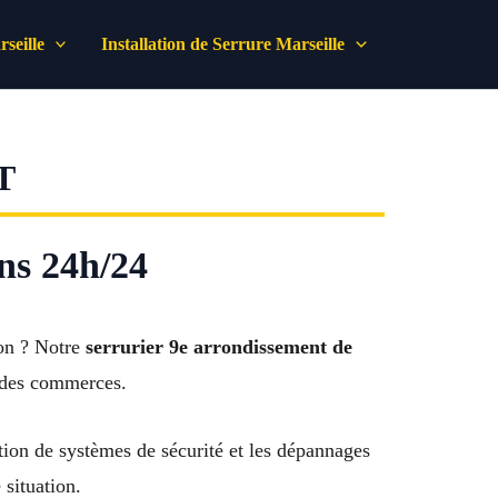
seille
Installation de Serrure Marseille
T
ons 24h/24
ion ? Notre
serrurier 9e arrondissement de
t des commerces.
tion de systèmes de sécurité et les dépannages
 situation.