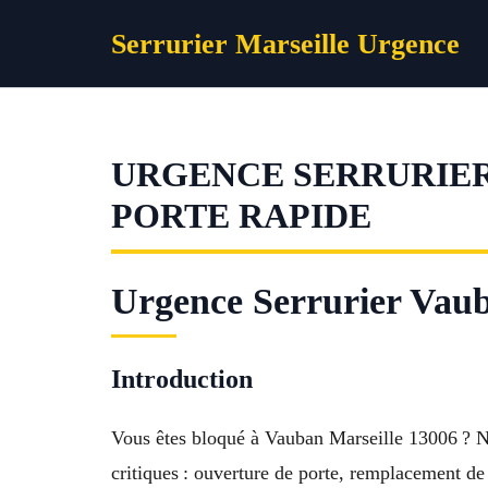
Aller
Serrurier Marseille Urgence
au
contenu
URGENCE SERRURIER
PORTE RAPIDE
Urgence Serrurier Vauba
Introduction
Vous êtes bloqué à Vauban Marseille 13006 ? N
critiques : ouverture de porte, remplacement d