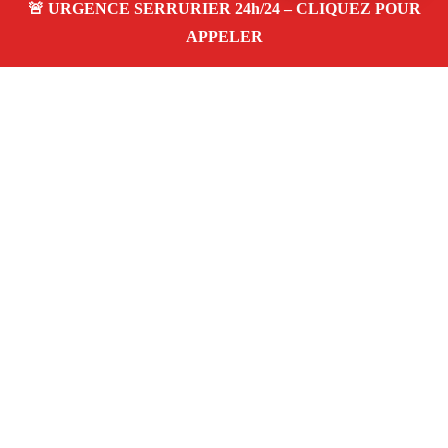
À propos – Serrurier Marseille
Artisan serrurier à Les Baumettes Marseille (13009)
SOS serrurerie pas cher, urgence 24/24, ouverture de
porte, installations, changement et remplacement de
serrure. Entreprise honnête et agréée assurance
Adresse : Les Baumettes 13009 Marseille
06 28 31 86 20