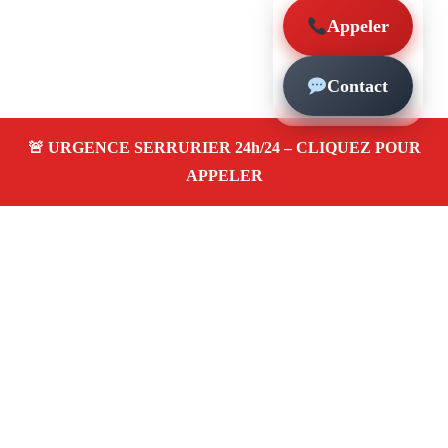
Appeler
Contact
À propos – Serrurier Marseille
Artisan serrurier à Eoures Marseille (13011)
SOS
serrurerie pas cher, urgence 24/24, ouverture de porte,
installations, changement et remplacement de serrure.
Entreprise honnête et agréée assurance