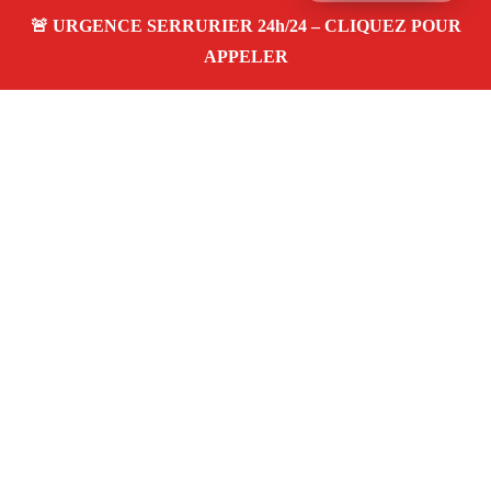
À propos – Serrurier Marseille
Artisan serrurier à Sainte-Marguerite Marseille (13009)
SOS serrurerie pas cher, urgence 24/24, ouverture de
porte, installations, changement et remplacement de
serrure. Entreprise honnête et agréée assurance
Adresse : Sainte-Marguerite 13009 Marseille
06 28 31 86 20