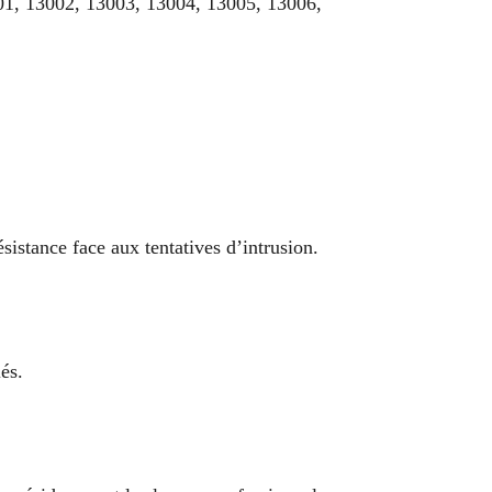
3001, 13002, 13003, 13004, 13005, 13006,
sistance face aux tentatives d’intrusion.
és.