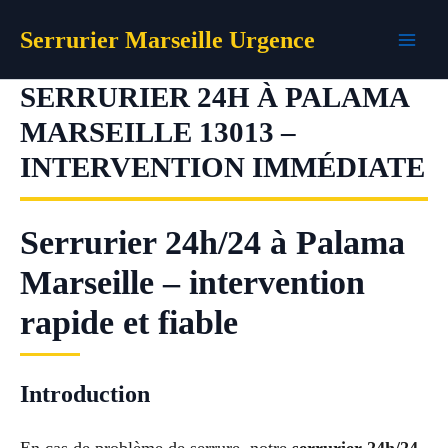
Aller
Serrurier Marseille Urgence
au
contenu
SERRURIER 24H À PALAMA
MARSEILLE 13013 –
INTERVENTION IMMÉDIATE
Serrurier 24h/24 à Palama
Marseille – intervention
rapide et fiable
Introduction
En cas de problème de serrure, notre
serrurier 24h/24