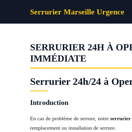
Aller
Serrurier Marseille Urgence
au
contenu
SERRURIER 24H À OP
IMMÉDIATE
Serrurier 24h/24 à Opera
Introduction
En cas de problème de serrure, notre
serrurier
remplacement ou installation de serrure.