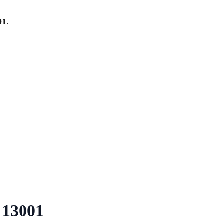
01
.
 13001