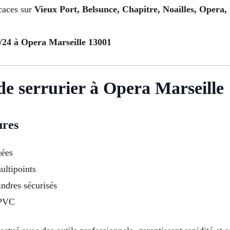
caces sur
Vieux Port, Belsunce, Chapitre, Noailles, Opera,
h/24 à Opera Marseille 13001
 de serrurier à Opera Marseille
ures
uées
ultipoints
indres sécurisés
 PVC