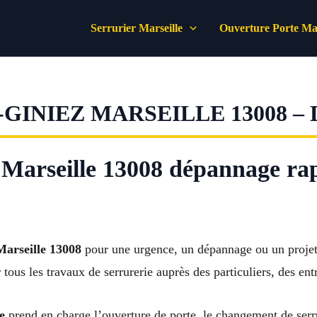
Serrurier Marseille
Ouverture Porte Mar
GINIEZ MARSEILLE 13008 –
 Marseille 13008 dépannage rap
Marseille 13008
pour une urgence, un dépannage ou un projet
tous les travaux de serrurerie auprès des particuliers, des en
e
prend en charge l’ouverture de porte, le changement de serrur