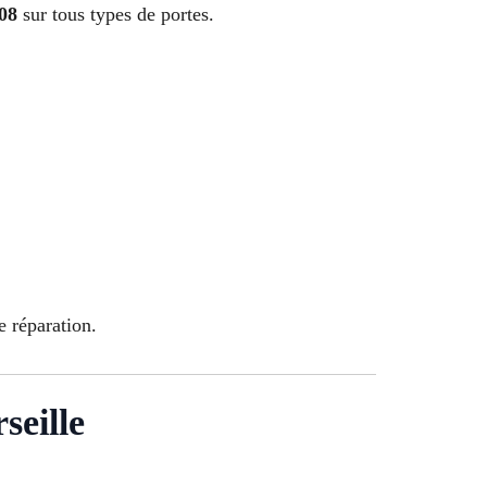
08
sur tous types de portes.
e réparation.
seille