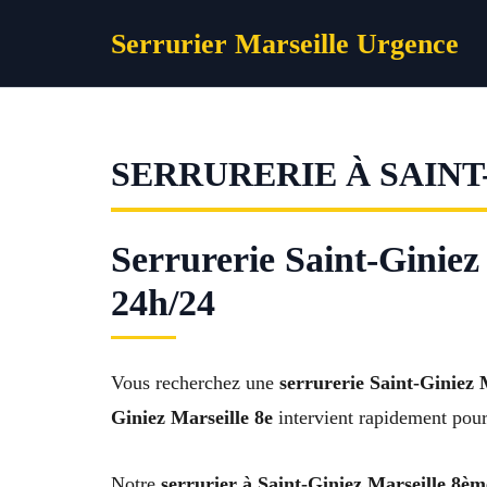
Aller
Serrurier Marseille Urgence
au
contenu
SERRURERIE À SAINT-
Serrurerie Saint-Giniez
24h/24
Vous recherchez une
serrurerie Saint-Giniez 
Giniez Marseille 8e
intervient rapidement pour 
Notre
serrurier à Saint-Giniez Marseille 8èm