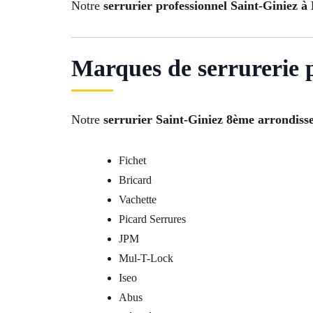
Notre
serrurier professionnel Saint-Giniez à 
Marques de serrurerie p
Notre
serrurier Saint-Giniez 8ème arrondiss
Fichet
Bricard
Vachette
Picard Serrures
JPM
Mul-T-Lock
Iseo
Abus