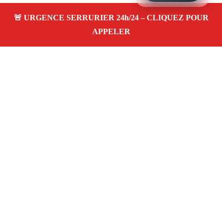
À propos – Serrurier Marseille
Artisan serrurier à Rond Point Du Prado Marseille
(13008)
SOS serrurerie pas cher, urgence 24/24,
ouverture de porte, installations, changement et
remplacement de serrure. Entreprise honnête et agréée
assurance
Adresse : Rond Point Du Prado 13008 Marseille