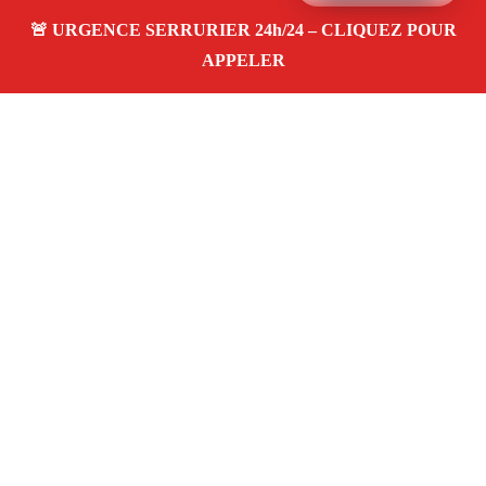
À propos – Serrurier Marseille
Artisan serrurier à Belle De Mai Marseille (13003)
SOS serrurerie pas cher, urgence 24/24, ouverture de
porte, installations, changement et remplacement de
serrure. Entreprise honnête et agréée assurance
Adresse : Belle De Mai 13003 Marseille
06 28 31 86 20