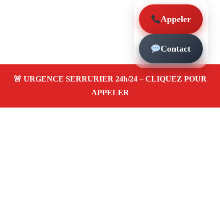
Appeler
Contact
À propos – Serrurier Marseille
Artisan serrurier à Vauban Marseille (13006)
SOS
serrurerie pas cher, urgence 24/24, ouverture de porte,
installations, changement et remplacement de serrure.