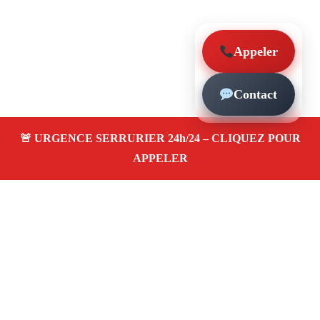
Appeler
Contact
À propos – Serrurier Marseille
Artisan serrurier à Notre-Dame Du Mont Marseille
(13006)
SOS serrurerie pas cher, urgence 24/24,