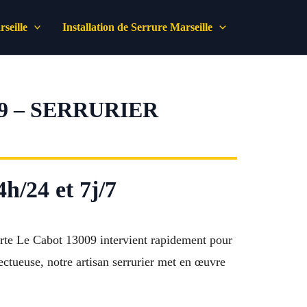
seille
Installation de Serrure Marseille
9 – SERRURIER
h/24 et 7j/7
orte Le Cabot 13009 intervient rapidement pour
ectueuse, notre artisan serrurier met en œuvre