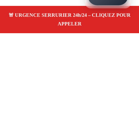
À propos – Serrurier Marseille
Artisan serrurier à La Croix-Rouge Marseille (13013)
SOS serrurerie pas cher, urgence 24/24, ouverture de
porte, installations, changement et remplacement de
serrure. Entreprise honnête et agréée assurance
Adresse : La Croix-Rouge 13013 Marseille
06 28 31 86 20