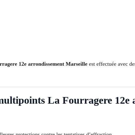
urragere 12e arrondissement Marseille
est effectuée avec de
 multipoints La Fourragere 12e
leures protections contre les tentatives d’effraction.